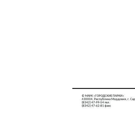
© МАУК «ГОРОДСКИЕ ПАРКИ»
430004, Республика Мордовия, г. Сар
(8342) 47-99-54 тел.
(8342) 47-62-81 факс