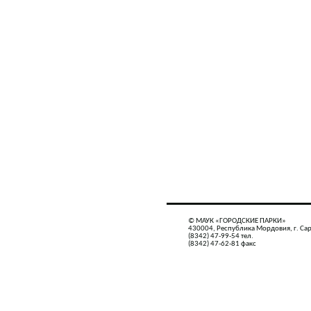
© МАУК «ГОРОДСКИЕ ПАРКИ»
430004, Республика Мордовия, г. Сар
(8342) 47-99-54 тел.
(8342) 47-62-81 факс