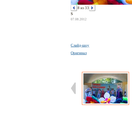
8 из 33
S
07.08.2012
Слайд-шоу
Оригинал