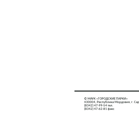
© МАУК «ГОРОДСКИЕ ПАРКИ»
430004, Республика Мордовия, г. Сар
(8342) 47-99-54 тел.
(8342) 47-62-81 факс