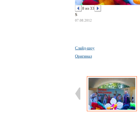
8 из 33
S
07.08.2012
Слайд-шоу
Оригинал