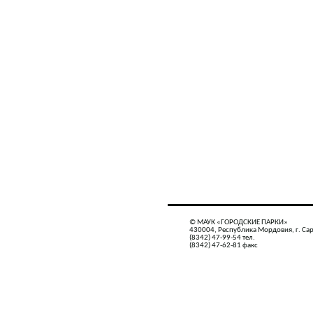
© МАУК «ГОРОДСКИЕ ПАРКИ»
430004, Республика Мордовия, г. Сар
(8342) 47-99-54 тел.
(8342) 47-62-81 факс