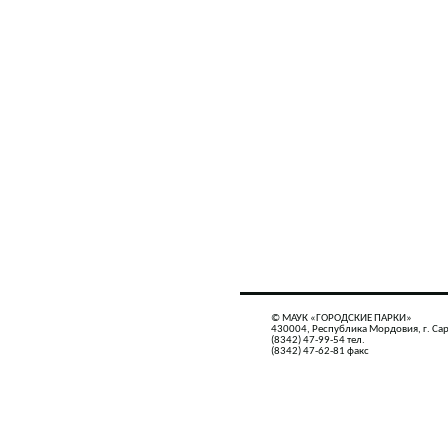
© МАУК «ГОРОДСКИЕ ПАРКИ»
430004, Республика Мордовия, г. Сар
(8342) 47-99-54 тел.
(8342) 47-62-81 факс