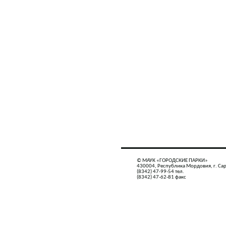
© МАУК «ГОРОДСКИЕ ПАРКИ»
430004, Республика Мордовия, г. Сар
(8342) 47-99-54 тел.
(8342) 47-62-81 факс