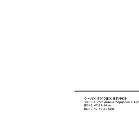
© МАУК «ГОРОДСКИЕ ПАРКИ»
430004, Республика Мордовия, г. Сар
(8342) 47-99-54 тел.
(8342) 47-62-81 факс