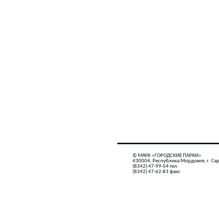
© МАУК «ГОРОДСКИЕ ПАРКИ»
430004, Республика Мордовия, г. Сар
(8342) 47-99-54 тел.
(8342) 47-62-81 факс