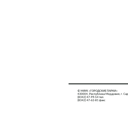
© МАУК «ГОРОДСКИЕ ПАРКИ»
430004, Республика Мордовия, г. Сар
(8342) 47-99-54 тел.
(8342) 47-62-81 факс