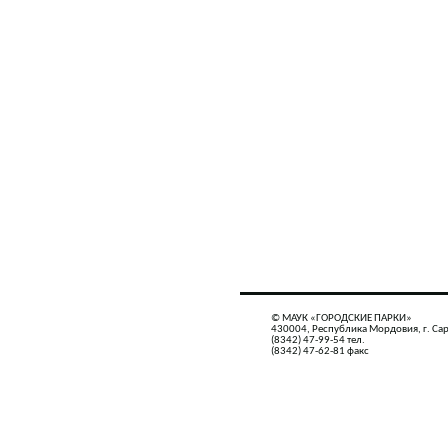
© МАУК «ГОРОДСКИЕ ПАРКИ»
430004, Республика Мордовия, г. Сар
(8342) 47-99-54 тел.
(8342) 47-62-81 факс