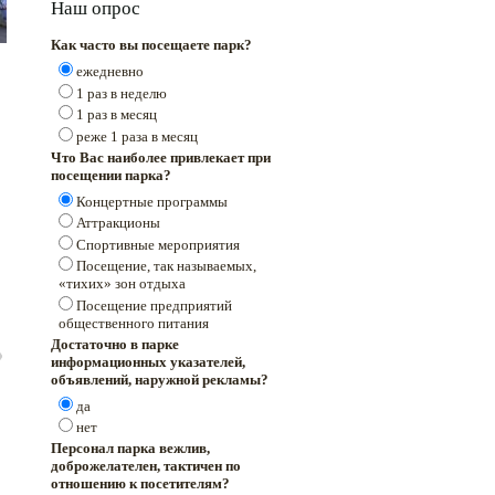
Наш опрос
Как часто вы посещаете парк?
ежедневно
1 раз в неделю
1 раз в месяц
реже 1 раза в месяц
Что Вас наиболее привлекает при
посещении парка?
Концертные программы
Аттракционы
Спортивные мероприятия
Посещение, так называемых,
«тихих» зон отдыха
Посещение предприятий
общественного питания
Достаточно в парке
информационных указателей,
объявлений, наружной рекламы?
да
нет
Персонал парка вежлив,
доброжелателен, тактичен по
отношению к посетителям?