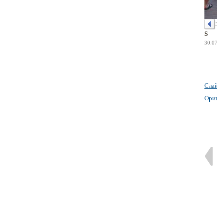
S
30.0
Сла
Ори