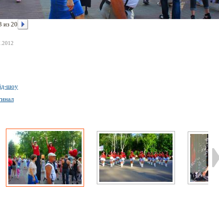
3 из 20
7.2012
йд-шоу
гинал