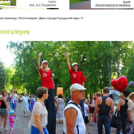
ая страница
/
Фотогалерея
/
День города Городской парк
/
S
тогалерея