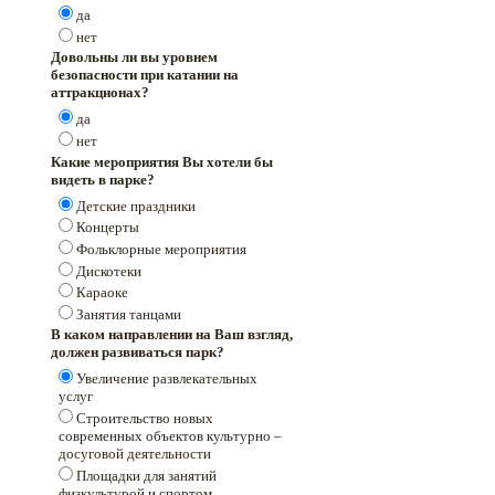
да
нет
Довольны ли вы уровнем
безопасности при катании на
аттракционах?
да
нет
Какие мероприятия Вы хотели бы
видеть в парке?
Детские праздники
Концерты
Фольклорные мероприятия
Дискотеки
Караоке
Занятия танцами
В каком направлении на Ваш взгляд,
должен развиваться парк?
Увеличение развлекательных
услуг
Строительство новых
современных объектов культурно –
досуговой деятельности
Площадки для занятий
физкультурой и спортом