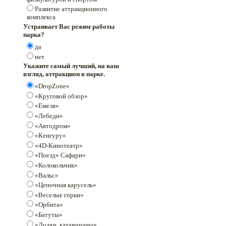
Развитие аттракционного
комплекса
Устраивает Вас режим работы
парка?
да
нет
Укажите самый лучший, на ваш
взгляд, аттракцион в парке.
«DropZone»
«Круговой обзор»
«Емеля»
«Лебеди»
«Автодром»
«Кенгуру»
«4D-Кинотеатр»
«Поезд» Сафари»
«Колокольчик»
«Вальс»
«Цепочная карусель»
«Веселые горки»
«Орбита»
«Батуты»
«Лодки, катамараны»