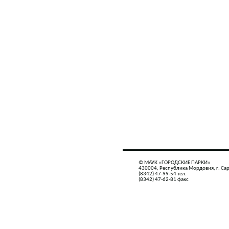
© МАУК «ГОРОДСКИЕ ПАРКИ»
430004, Республика Мордовия, г. Сар
(8342) 47-99-54 тел.
(8342) 47-62-81 факс